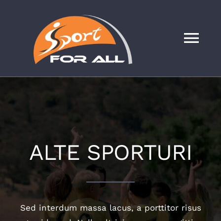
Skip
to
content
Tog
Nav
ACASA
DESPRE NOI
ALTE SPORTURI
FOTBAL
ALTE SPORTURI
Sed interdum massa lacus, a porttitor risus
STIRI