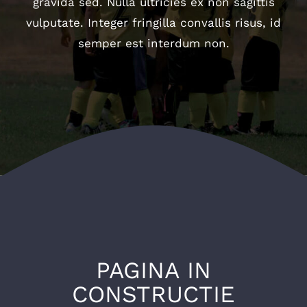
gravida sed. Nulla ultricies ex non sagittis
vulputate. Integer fringilla convallis risus, id
SPONSORI
semper est interdum non.
GALERIE FOTO
CALENDAR
COMPETITII
CONTACT
PAGINA IN
CONSTRUCTIE