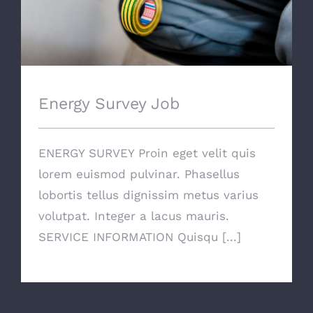
Energy Survey Job
ENERGY SURVEY Proin eget velit quis
lorem euismod pulvinar. Phasellus
lobortis tellus dignissim metus varius
volutpat. Integer a lacus mauris.
SERVICE INFORMATION Quisqu [...]