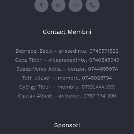
Contact Membrii
Debreczi Zsolt – presedinte, 0746571822
Gocz Tibor – vicepresedinte, 0740848949
Szász-Veres Attila – cenzor, 0744695074
Tóth József – membru, 0745028794
György Tibor – membru, 07XX.XXX.XXX
Csutak Albert – antrenor, 0787 774 390
Sponsori