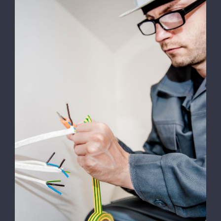
SPONSORI
GALERIE FOTO
CALENDAR
COMPETITII
Energy Survey Job
CONTACT